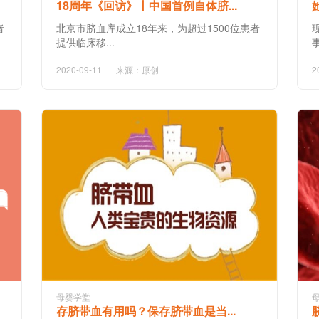
18周年《回访》丨中国首例自体脐...
者
北京市脐血库成立18年来，为超过1500位患者
提供临床移...
2020-09-11
来源：原创
2
母婴学堂
存脐带血有用吗？保存脐带血是当...