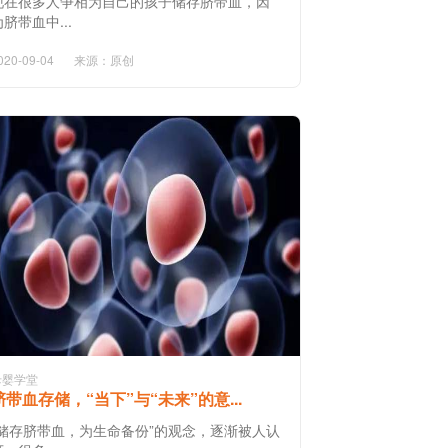
现在很多人争相为自己的孩子储存脐带血，因
为脐带血中...
020-09-04
来源：原创
母婴学堂
脐带血存储，“当下”与“未来”的意...
“储存脐带血，为生命备份”的观念，逐渐被人认