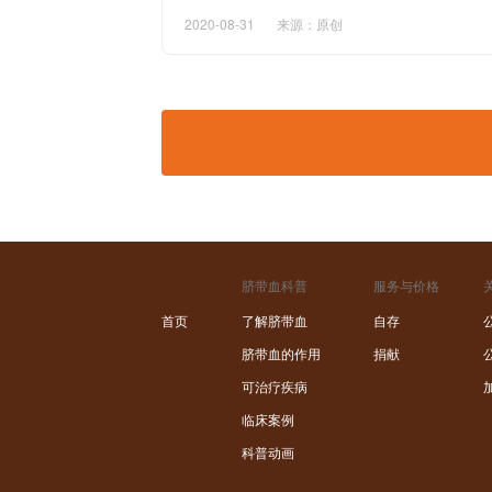
2020-08-31
来源：原创
脐带血科普
服务与价格
首页
了解脐带血
自存
脐带血的作用
捐献
可治疗疾病
临床案例
科普动画