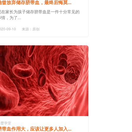
她曾放弃储存脐带血，最终后悔莫...
现在家长为孩子储存脐带血是一件十分常见的
事情，为了...
020-09-10
来源：原创
母婴学堂
脐带血作用大，应该让更多人加入...