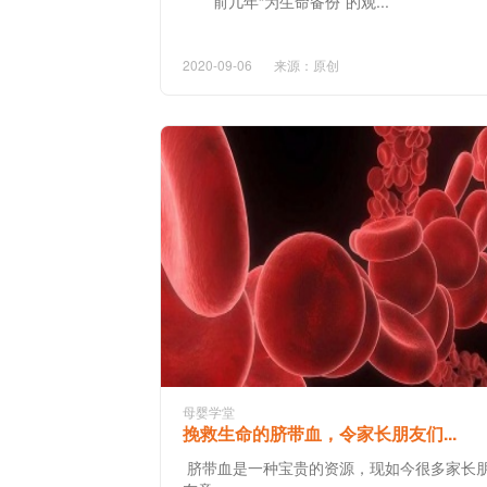
前几年“为生命备份”的观...
2020-09-06
来源：原创
母婴学堂
挽救生命的脐带血，令家长朋友们...
脐带血是一种宝贵的资源，现如今很多家长