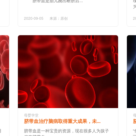
脐带血是胎儿娩出断脐后...
2020-09-05
来源：原创
2
母婴学堂
脐带血治疗脑病取得重大成果，未...
朋
脐带血是一种宝贵的资源，现在很多人为孩子