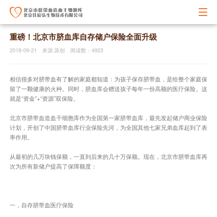
重磅！北京市脐血库自存储户保险全面升级
2018-09-21 来源:原创 阅读数：4923
相信很多对脐带血有了解的家庭都知道：为孩子保存脐带血，是给整个家庭保
留了一颗健康的火种。同时，脐血库会赠送孩子每年一份高额的医疗保险。这
就是“资金”+“资源”双保险。
北京市脐带血造血干细胞库作为全国第一家脐带血库，最先发起储户商业保险
计划，开创了中国脐带血库行业保险先河，为全国其他七家兄弟血库起到了表
率作用。
从最初的几万块钱保额，一直到后来的几十万保额。现在，北京市脐带血库再
次为所有新储户提高了保障额度：
一，自存脐带血医疗保险