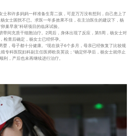
的杨女士和许多妈妈一样准备生育二孩，可是万万没有想到，自己患上了
”让杨女士困扰不已。求医一年多效果不佳，在主治医生的建议下，杨
疗卵巢早衰”科研项目的临床试验。
注脐带间充质干细胞治疗。2周后，身体出现了反应，第5周，杨女士对
，检查后确定，杨女士已经怀孕。
名男婴，母子都十分健康。“现在孩子6个多月，母亲已经恢复了比较规
生殖专科医院妇科副主任医师欧良英说；“确定怀孕后，杨女士就停止
顺利，产后也未再继续进行治疗。