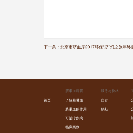
下一条：
北京市脐血库2017环保“脐”幻之旅年
脐带血科普
服务与价格
首页
了解脐带血
自存
脐带血的作用
捐献
可治疗疾病
临床案例