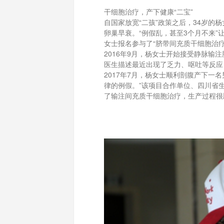
干细胞治疗，产下健康“二宝”
自国家放宽“二孩”政策之后，34岁
卵巢早衰。“例假乱，甚至3个月不来
女士报名参与了“脐带间充质干细胞治
2016年9月，杨女士开始接受静脉输
医生描述最近出现了乏力、呕吐等反应
2017年7月，杨女士顺利剖腹产下一
律的例假。”该项目合作单位、四川省
了输注间充质干细胞治疗，生产过程很