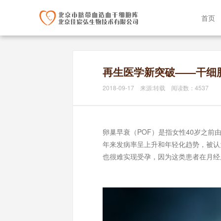
首页
再生医学新突破——干细
2018-09-17 来源:转载 阅读数：4537
卵巢早衰（POF）是指女性40岁之前
年来发病率呈上升和年轻化趋势，被认
也很难实现受孕，因为这类患者在月经