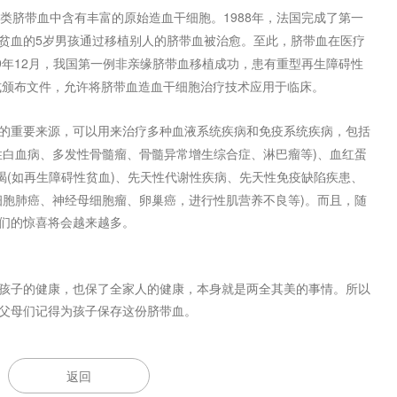
1988
类脐带血中含有丰富的原始造血干细胞。
年，法国完成了第一
5
贫血的
岁男孩通过移植别人的脐带血被治愈。至此，脐带血在医疗
9
12
年
月，我国第一例非亲缘脐带血移植成功，患有重型再生障碍性
式颁布文件，允许将脐带血造血干细胞治疗技术应用于临床。
重要来源，可以用来治疗多种血液系统疾病和免疫系统疾病，包括
)
性白血病、多发性骨髓瘤、骨髓异常增生综合症、淋巴瘤等
、血红蛋
(
)
竭
如再生障碍性贫血
、先天性代谢性疾病、先天性免疫缺陷疾患、
)
细胞肺癌、神经母细胞瘤、卵巢癌，进行性肌营养不良等
。而且，随
们的惊喜将会越来越多。
子的健康，也保了全家人的健康，本身就是两全其美的事情。所以
父母们记得为孩子保存这份脐带血。
返回