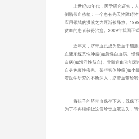
80
上世纪
年代，医学研究证实，人
例脐带血移植：一个患有先天性障碍性
199
应用领域的洪荒之力逐渐被释放。
2009
贫血的患者获得治愈。
年我国正
近年来，脐带血已成为造血干细胞的
(
血液系统恶性肿瘤
如急性白血病、慢
(
)
白病
如海洋性贫血
、骨髓造血功能衰
(
自身免疫性疾患、某些实体肿瘤
如小
着医学研究的不断深入，脐带血带给我
将孩子的脐带血保存下来，既保了孩
为了不再继续让这份珍贵血液丢失，请