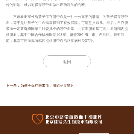
传的影响，难以对保存脐带血做出正确科学的判断。
不难看出家长给孩子保存脐带血是一件十分重要的事情，为孩子保存脐带
血，等于是让孩子的生命健康得到了有效保障，可谓意义非凡。最后，自存脐
带血一定要选择国家卫计委批准的脐带血库，北京市脐血库可向世界范围内提
供脐血，其中中国合作移植医院108家，覆盖20个省、市、自治区。截至目
前，北京市脐血库向临床提供脐带血治疗疾病种类37种。
返回
下一条：
为孩子保存脐带血，堪称意义非凡