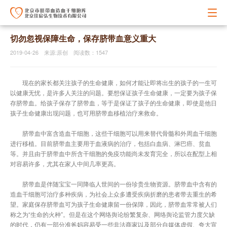
切勿忽视保障生命，保存脐带血意义重大
2019-04-26 来源:原创 阅读数：1547
现在的家长都关注孩子的生命健康，如何才能让即将出生的孩子的一生可
以健康无忧，是许多人关注的问题。要想保证孩子生命健康，一定要为孩子保
存脐带血。给孩子保存了脐带血，等于是保证了孩子的生命健康，即使是他日
孩子生命健康出现问题，也可用脐带血移植治疗来救命。
脐带血中富含造血干细胞，这些干细胞可以用来替代骨髓和外周血干细胞
进行移植。目前脐带血主要用于血液病的治疗，包括白血病、淋巴癌、贫血
等。并且由于脐带血中所含干细胞的免疫功能尚未发育完全，所以在配型上相
对容易许多，尤其在家人中间几率更高。
脐带血是伴随宝宝一同降临人世间的一份珍贵生物资源。脐带血中含有的
造血干细胞可治疗多种疾病，为社会上众多遭受疾病折磨的患者带去重生的希
望。家庭保存脐带血可为孩子生命健康留一份保障，因此，脐带血常常被人们
称之为“生命的火种”。但是在这个网络舆论纷繁复杂、网络舆论监管力度欠缺
的时代，仍有一部分准爸妈容易受一些非法商家以及部分自媒体虚假、夸大宣