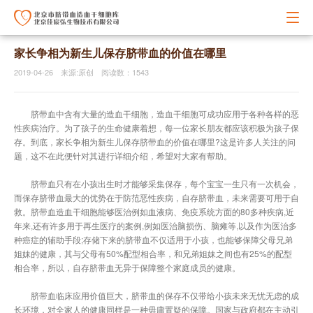
家长争相为新生儿保存脐带血的价值在哪里
2019-04-26 来源:原创 阅读数：1543
脐带血中含有大量的造血干细胞，造血干细胞可成功应用于各种各样的恶
性疾病治疗。为了孩子的生命健康着想，每一位家长朋友都应该积极为孩子保
存。到底，家长争相为新生儿保存脐带血的价值在哪里?这是许多人关注的问
题，这不在此便针对其进行详细介绍，希望对大家有帮助。
脐带血只有在小孩出生时才能够采集保存，每个宝宝一生只有一次机会，
而保存脐带血最大的优势在于防范恶性疾病，自存脐带血，未来需要可用于自
救。脐带血造血干细胞能够医治例如血液病、免疫系统方面的80多种疾病,近
年来,还有许多用于再生医疗的案例,例如医治脑损伤、脑瘫等,以及作为医治多
种癌症的辅助手段;存储下来的脐带血不仅适用于小孩，也能够保障父母兄弟
姐妹的健康，其与父母有50%配型相合率，和兄弟姐妹之间也有25%的配型
相合率，所以，自存脐带血无异于保障整个家庭成员的健康。
脐带血临床应用价值巨大，脐带血的保存不仅带给小孩未来无忧无虑的成
长环境，对全家人的健康同样是一种毋庸置疑的保障。国家与政府都在主动引