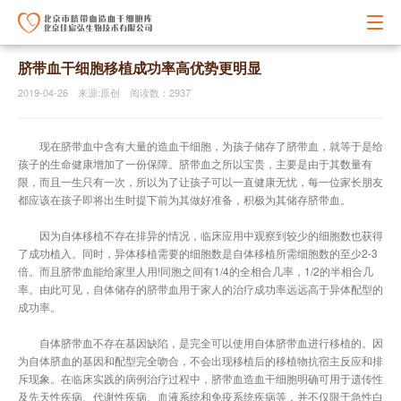
脐带血干细胞移植成功率高优势更明显
2019-04-26 来源:原创 阅读数：2937
现在脐带血中含有大量的造血干细胞，为孩子储存了脐带血，就等于是给
孩子的生命健康增加了一份保障。脐带血之所以宝贵，主要是由于其数量有
限，而且一生只有一次，所以为了让孩子可以一直健康无忧，每一位家长朋友
都应该在孩子即将出生时提下前为其做好准备，积极为其储存脐带血。
因为自体移植不存在排异的情况，临床应用中观察到较少的细胞数也获得
了成功植入。同时，异体移植需要的细胞数是自体移植所需细胞数的至少2-3
倍。而且脐带血能给家里人用!同胞之间有1/4的全相合几率，1/2的半相合几
率。由此可见，自体储存的脐带血用于家人的治疗成功率远远高于异体配型的
成功率。
自体脐带血不存在基因缺陷，是完全可以使用自体脐带血进行移植的。因
为自体脐血的基因和配型完全吻合，不会出现移植后的移植物抗宿主反应和排
斥现象。在临床实践的病例治疗过程中，脐带血造血干细胞明确可用于遗传性
及先天性疾病、代谢性疾病、血液系统和免疫系统疾病等，并不仅限于急性白