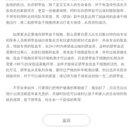
血病的医治。自存脐带血，除了是宝宝本人的生命备份，对于有遗传性或先天
疾病史的家庭而言，更是一份健康保障。同时自存脐带血可以做到随取随用，
不用等到用时还得排队等资源。而《猎场》剧中就是运用了姐妹间的血液干细
胞治疗，将二胎脐带血干细胞用来治疗老大病情，从而得到成功。
如果要决定要储存脐带血干细胞，那么需要在婴儿出生后数分钟内由专业
的医务人员将脐带血抽出收集在含有抗凝剂的密封式血袋中，并由专业的取血
员，驾驶专用的取血车，在24小时内将脐血运输到脐血库。这样的脐带血还
需要经过离心，去除红细胞和血浆，将造血干细胞提取出来，并经过病原微生
物、造血干细胞培养等20项检测才可以储存。目前脐带血干细胞的长期冻存
需要-196℃的深低温液氮环境，这样才能保证脐带血造血干细胞的活性。由
此可见，脐带血从采集到存储，要经过严格的科学检测步骤。所以也并非想存
就能存的，对于可以储存的家庭，请记得为孩子保留这份独一无二的脐带血。
不管未来如何，只要我们把维护健康的事都做了，规划好了，日后无论出
现什么情况都是有备无患的，关键时刻也可以做到让孩子和家人的生命得到有
效的保障，留下脐带血，给生命一个延续的希望。
返回