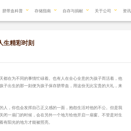
脐带血科普
存储指南
自存与捐献
关于公司
资讯
人生精彩时刻
都在为不同的事情忙碌着。也有人在全心全意的为孩子而活着，他
孩子出生的那一刻便为孩子保存脐带血，用这份无比宝贵的大礼，来
人，你也会发挥自己正义感的一面，抱怨生活对他的不公。但是我
关闭一扇门的时候，会在另外一个地方给他开启一扇窗。不管是对生
着有阳光的地方才能被照亮。