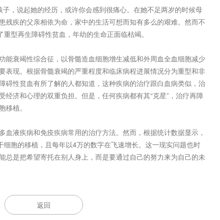
子，说起她的经历，或许你会感到很痛心。在她不足两岁的时候母
患残疾的父亲相依为命，家中的生活可想而知有多么的艰难。然而不
上了重型再生障碍性贫血，年幼的生命正面临枯竭。
能衰竭性综合征，以骨髓造血细胞增生减低和外周血全血细胞减少
要表现。根据骨髓衰竭的严重程度和临床病程进展情况分为重型和非
障碍性贫血有所了解的人都知道，这种疾病的治疗跟白血病类似，治
受经济和心理的双重负担。但是，任何疾病都有其“克星”，治疗再障
胞移植。
血液疾病和免疫疾病常用的治疗方法。然而，根据统计数据显示，
血干细胞的移植，且每年以4万的数字在飞速增长。这一现实问题也时
能总是把希望寄托在别人身上，而是要通过自己的努力来为自己的未
返回