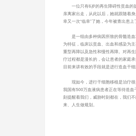
一位只有6岁的再生障碍性贫血的孩
亲离家出走，从此以后，她就跟随着身
幸又一次“临幸”了她，今年被查出患
是一组由多种病因所致的骨髓造血功
为特征，临床以贫血、出血和感染为主
重型再障以及急性和慢性再障。对再生
疗过程都是漫长的，会让患者的家庭承
目前来讲有效的手段就是进行造血干细
现如今，进行干细胞移植是治疗很多
我国有500万血液病患者正在等待造
刻提醒着我们，威胁时刻都在，我们不
来、人生做规划。