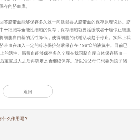
保存的脐血库。
答脐带血能够保存多久这一问题就要从脐带血的保存原理说起。脐
中干细胞等全能性细胞的保存，保存细胞就要延缓或者干脆停止细胞
将细胞自由基的活性降低，使得细胞的代谢活动趋于停止。实际上我
脐带血在加入一定的冷冻保护剂后保存在-196℃的液氮中。目前已
%以上的活性。脐带血能够保存多久？现在我国脐血库自体保存脐血一
随后宝宝成人之后再确定是否继续保存。所以准父母们想要为孩子储
返回
有什么作用呢？