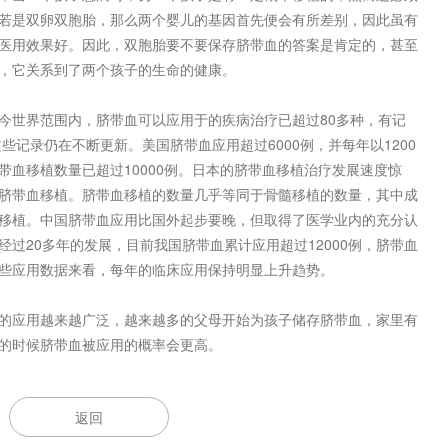
若是双卵双胞胎，那么两个婴儿的基因首先便会有所差别，因此虽有
医用效果好。因此，双胞胎要不要保存脐带血的答案是肯定的，甚至
，它关系到了两个孩子的生命的健康。
世界范围内，脐带血可以应用于的疾病治疗已超过80多种，有记
些记录仍在不断更新。美国脐带血应用超过6000例，并每年以1200
带血移植数量已超过10000例。日本的脐带血移植治疗发展速度惊
为脐带血移植。脐带血移植的数量几乎等同于骨髓移植的数量，其中成
移植。中国脐带血应用比国外起步要晚，但取得了医学业内的充分认
过20多年的发展，目前我国脐带血累计应用超过12000例，脐带血
些应用数据来看，每年的临床应用保持明显上升趋势。
应用越来越广泛，越来越多的父母开始为孩子储存脐带血，家里有
的时候脐带血被应用的概率会更高。
返回