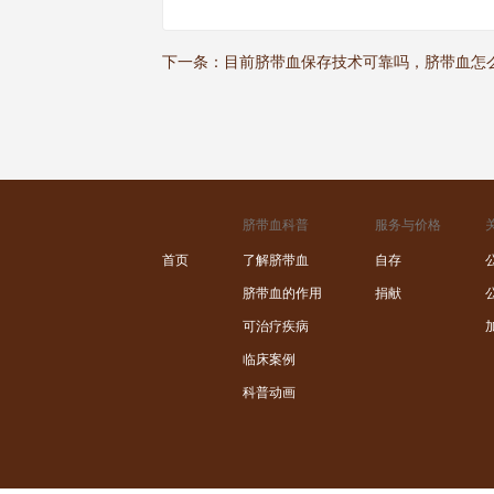
下一条：
目前脐带血保存技术可靠吗，脐带血怎
脐带血科普
服务与价格
首页
了解脐带血
自存
脐带血的作用
捐献
可治疗疾病
临床案例
科普动画