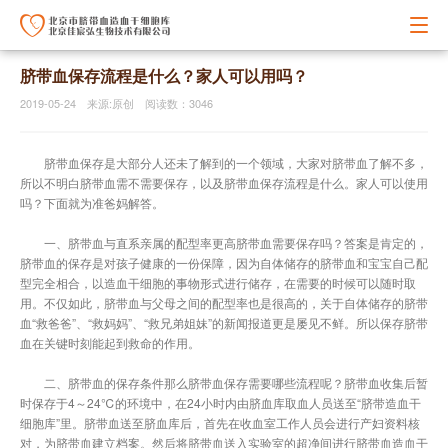
脐带血保存流程是什么？家人可以用吗？
2019-05-24 来源:原创 阅读数：3046
脐带血保存是大部分人还未了解到的一个领域，大家对脐带血了解不多，
所以不明白脐带血需不需要保存，以及脐带血保存流程是什么。家人可以使用
吗？下面就为准爸妈解答。
一、脐带血与直系亲属的配型率更高脐带血需要保存吗？答案是肯定的，
脐带血的保存是对孩子健康的一份保障，因为自体储存的脐带血和宝宝自己配
型完全相合，以造血干细胞的事物形式进行储存，在需要的时候可以随时取
用。不仅如此，脐带血与父母之间的配型率也是很高的，关于自体储存的脐带
血“救爸爸”、“救妈妈”、“救兄弟姐妹”的新闻报道更是屡见不鲜。所以保存脐带
血在关键时刻能起到救命的作用。
二、脐带血的保存条件那么脐带血保存需要哪些流程呢？脐带血收集后暂
时保存于4～24℃的环境中，在24小时内由脐血库取血人员送至“脐带造血干
细胞库”里。脐带血送至脐血库后，首先在收血室工作人员会进行产妇资料核
对，为脐带血建立档案。然后将脐带血送入实验室的超净间进行脐带血造血干