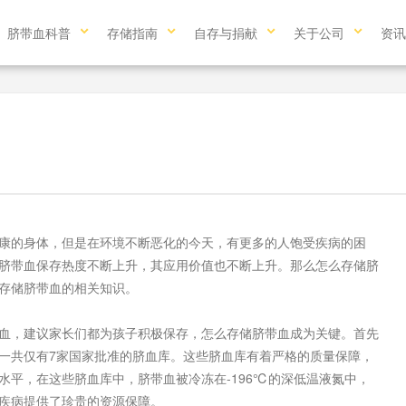
脐带血科普
存储指南
自存与捐献
关于公司
资讯
的身体，但是在环境不断恶化的今天，有更多的人饱受疾病的困
脐带血保存热度不断上升，其应用价值也不断上升。那么怎么存储脐
存储脐带血的相关知识。
，建议家长们都为孩子积极保存，怎么存储脐带血成为关键。首先
一共仅有7家国家批准的脐血库。这些脐血库有着严格的质量保障，
水平，在这些脐血库中，脐带血被冷冻在-196℃的深低温液氮中，
疾病提供了珍贵的资源保障。