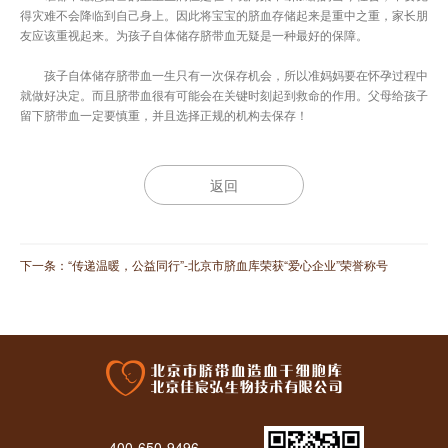
得灾难不会降临到自己身上。因此将宝宝的脐血存储起来是重中之重，家长朋
友应该重视起来。为孩子自体储存脐带血无疑是一种最好的保障。
孩子自体储存脐带血一生只有一次保存机会，所以准妈妈要在怀孕过程中
就做好决定。而且脐带血很有可能会在关键时刻起到救命的作用。父母给孩子
留下脐带血一定要慎重，并且选择正规的机构去保存！
返回
下一条：
“传递温暖，公益同行”-北京市脐血库荣获“爱心企业”荣誉称号
400-650-9496