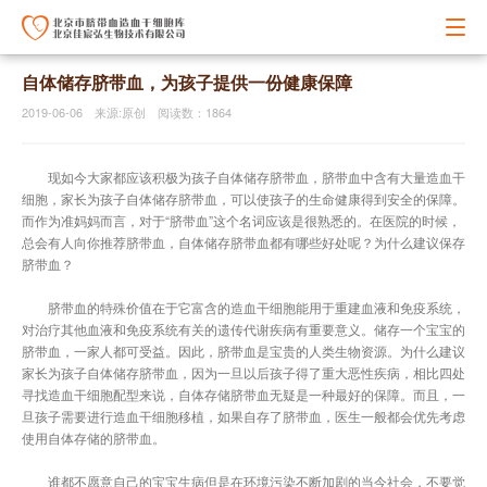
自体储存脐带血，为孩子提供一份健康保障
2019-06-06 来源:原创 阅读数：1864
现如今大家都应该积极为孩子自体储存脐带血，脐带血中含有大量造血干
细胞，家长为孩子自体储存脐带血，可以使孩子的生命健康得到安全的保障。
而作为准妈妈而言，对于“脐带血”这个名词应该是很熟悉的。在医院的时候，
总会有人向你推荐脐带血，自体储存脐带血都有哪些好处呢？为什么建议保存
脐带血？
脐带血的特殊价值在于它富含的造血干细胞能用于重建血液和免疫系统，
对治疗其他血液和免疫系统有关的遗传代谢疾病有重要意义。储存一个宝宝的
脐带血，一家人都可受益。因此，脐带血是宝贵的人类生物资源。为什么建议
家长为孩子自体储存脐带血，因为一旦以后孩子得了重大恶性疾病，相比四处
寻找造血干细胞配型来说，自体存储脐带血无疑是一种最好的保障。而且，一
旦孩子需要进行造血干细胞移植，如果自存了脐带血，医生一般都会优先考虑
使用自体存储的脐带血。
谁都不愿意自己的宝宝生病但是在环境污染不断加剧的当今社会，不要觉