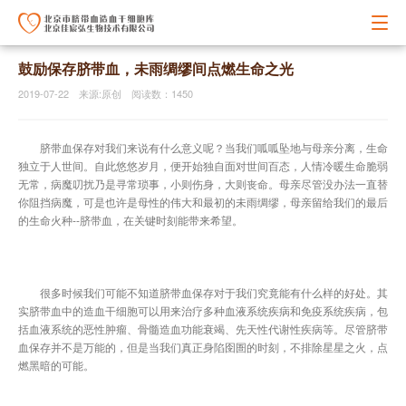
鼓励保存脐带血，未雨绸缪间点燃生命之光
2019-07-22 来源:原创 阅读数：1450
脐带血保存对我们来说有什么意义呢？当我们呱呱坠地与母亲分离，生命
独立于人世间。自此悠悠岁月，便开始独自面对世间百态，人情冷暖生命脆弱
无常，病魔叨扰乃是寻常琐事，小则伤身，大则丧命。母亲尽管没办法一直替
你阻挡病魔，可是也许是母性的伟大和最初的未雨绸缪，母亲留给我们的最后
的生命火种--脐带血，在关键时刻能带来希望。
很多时候我们可能不知道脐带血保存对于我们究竟能有什么样的好处。其
实脐带血中的造血干细胞可以用来治疗多种血液系统疾病和免疫系统疾病，包
括血液系统的恶性肿瘤、骨髓造血功能衰竭、先天性代谢性疾病等。尽管脐带
血保存并不是万能的，但是当我们真正身陷囹圄的时刻，不排除星星之火，点
燃黑暗的可能。