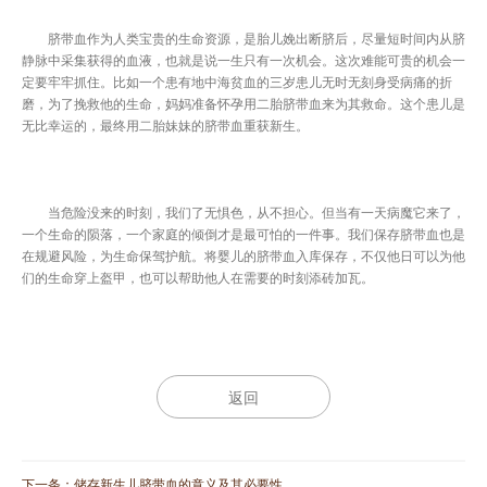
脐带血作为人类宝贵的生命资源，是胎儿娩出断脐后，尽量短时间内从脐
静脉中采集获得的血液，也就是说一生只有一次机会。这次难能可贵的机会一
定要牢牢抓住。比如一个患有地中海贫血的三岁患儿无时无刻身受病痛的折
磨，为了挽救他的生命，妈妈准备怀孕用二胎脐带血来为其救命。这个患儿是
无比幸运的，最终用二胎妹妹的脐带血重获新生。
当危险没来的时刻，我们了无惧色，从不担心。但当有一天病魔它来了，
一个生命的陨落，一个家庭的倾倒才是最可怕的一件事。我们保存脐带血也是
在规避风险，为生命保驾护航。将婴儿的脐带血入库保存，不仅他日可以为他
们的生命穿上盔甲，也可以帮助他人在需要的时刻添砖加瓦。
返回
下一条：
储存新生儿脐带血的意义及其必要性