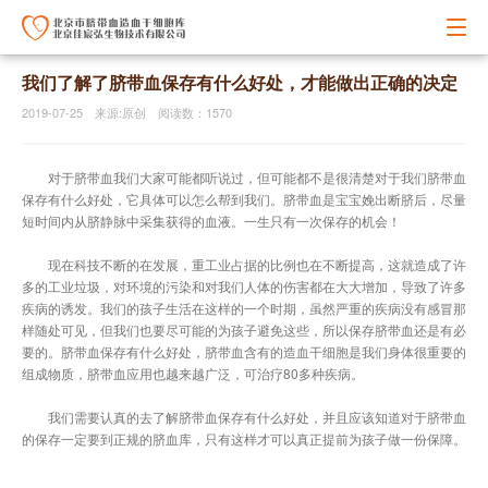
我们了解了脐带血保存有什么好处，才能做出正确的决定
2019-07-25 来源:原创 阅读数：1570
对于脐带血我们大家可能都听说过，但可能都不是很清楚对于我们脐带血
保存有什么好处，它具体可以怎么帮到我们。脐带血是宝宝娩出断脐后，尽量
短时间内从脐静脉中采集获得的血液。一生只有一次保存的机会！
现在科技不断的在发展，重工业占据的比例也在不断提高，这就造成了许
多的工业垃圾，对环境的污染和对我们人体的伤害都在大大增加，导致了许多
疾病的诱发。我们的孩子生活在这样的一个时期，虽然严重的疾病没有感冒那
样随处可见，但我们也要尽可能的为孩子避免这些，所以保存脐带血还是有必
要的。脐带血保存有什么好处，脐带血含有的造血干细胞是我们身体很重要的
组成物质，脐带血应用也越来越广泛，可治疗80多种疾病。
我们需要认真的去了解脐带血保存有什么好处，并且应该知道对于脐带血
的保存一定要到正规的脐血库，只有这样才可以真正提前为孩子做一份保障。