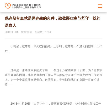
保存脐带血就是保存生的火种，致敬那些春节坚守一线的
送血人
2019-08-01 来源:原创 阅读数：1294
小时候，过年是一串火红的鞭炮；上学时，过年是一个悠长的假期；工作
后，
过年是一张通往家乡的火车票……在这个万家团聚的日子里，为了更多家
庭的健康和团圆，北京脐血库的工作人员依然坚守在守护生命火种的工作岗位
上。为一个个家庭储存脐带血、送脐带血，春节期间他们的身影一直在忙碌
着……
2018年1月29日（农历小年），距离春节仅剩6天，这个时候在异乡工作