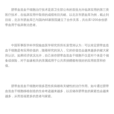
脐带血造血干细胞治疗技术是原卫生部公布的首批允许临床应用的第三类
医疗技术，在临床应用中取得的成绩有目共睹。以北京市脐血库为例，截止到
目前，北京市脐血库已与国内65家医院建立了合作关系，共出库1200余份脐
带血用于临床救治患者。
中国军事医学科学院输血医学研究所所长裴雪涛认为：可以肯定脐带血造
血干细胞是有应用价值的，随着研究的深入，它的价值也会越来越多的被大家
所认识。如果经济状况允许，自己保存脐带血造血干细胞不仅是对个体是个储
备或保险，对于血缘相关的亲属或用于公共库捐赠都有很好的应用前景和价
值。
脐带血造血干细胞对很多恶性疾病都有关键性的治疗作用。如今通过脐带
血造血干细胞移植创造的生命奇迹越来越多，以后储存脐带血的家庭也会越来
越多，从而造福更多的患者与家庭。