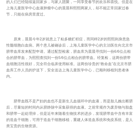
的人们已经陆续返回家乡，与家人团聚，一同享受春节的欢乐和喜悦。但是在
上海儿童医学中心血液肿瘤中心的晨晨和熙熙两家人，却不能正常回家过春
节，只能在病房里度过。
原来，晨晨今年2岁就患上了粘多糖贮积症，而同样2岁的熙熙则身患急
性髓细胞白血病。两个患儿被确诊后，上海儿童医学中心的主治医生向北京市
脐带血库发来配型申请。通过配型检索，脐血库为晨晨寻找到一份6/6位点相
合的脐带血，为熙熙查找到一份5/6位点相合的脐带血。经复检，这两份脐带
血细胞活性很好，完全符合临床使用标准。这两份珍贵的“救命血”在北京市脐
血库工作人员的护送下，安全送达上海儿童医学中心，已顺利移植到患者体
内。
脐带血既不是产妇的血也不是新生儿血循环中的血液，而是胎儿娩出断脐
后，尽量短的时间内从脐静脉中采集获得的血液。之前常规作为废弃物与胎盘
和脐带一起处理掉，但是近年来随着生物技术的进步，发现脐带血中含有丰富
的造血干细胞，可用于造血干细胞移植，重建人体造血系统和免疫系统，是人
类宝贵的生物资源。