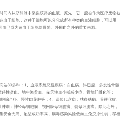
间内从脐静脉中采集获得的血液。原先，它一般会作为医疗废物被
造血干细胞，这种干细胞可以分化成所有种类的血液细胞，可以用
脐带血已成为造血干细胞除骨髓、外周血之外的重要来源。
达80多种：1、血液系统恶性疾病：白血病、淋巴瘤、多发性骨髓
障碍性贫血、地中海贫血、先天性血小板减少症、骨髓纤维化等；
血细胞综合征、慢性肉芽肿等；4、遗传代谢病：粘多糖病、骨硬化症、
性肿瘤：神经母细胞瘤、视网膜母细胞瘤、髓母细胞瘤。除此之外，
集安全无痛、配型成功率高，病毒感染风险低而且免疫原性弱，移植