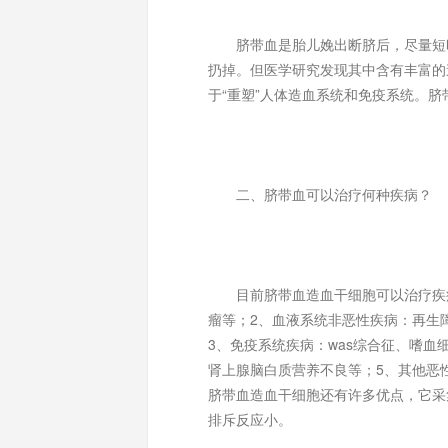
脐带血是胎儿娩出断脐后，尽量短时
扔掉。但医学研究发现其中含有丰富的
于“重塑”人体造血系统和免疫系统。
二、脐带血可以治疗何种疾病？
目前脐带血造血干细胞可以治疗疾病
瘤等；2、血液系统非恶性疾病：再生
3、免疫系统疾病：was综合征、嗜
肾上腺脑白质营养不良等；5、其他恶
脐带血造血干细胞还有许多优点，它采
排斥反应小。