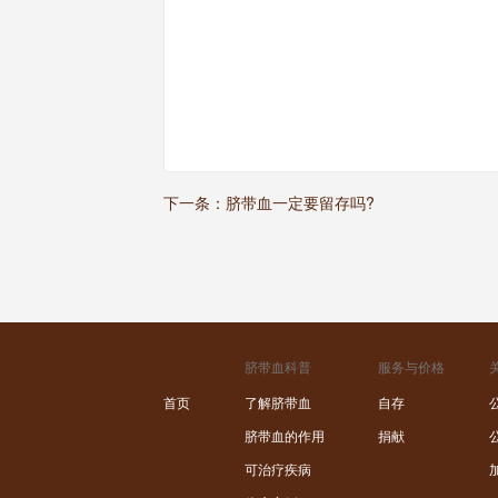
下一条：
脐带血一定要留存吗?
脐带血科普
服务与价格
首页
了解脐带血
自存
脐带血的作用
捐献
可治疗疾病