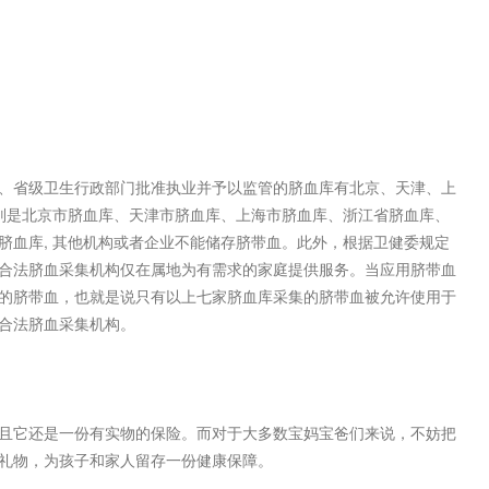
省级卫生行政部门批准执业并予以监管的脐血库有北京、天津、上
别是北京市脐血库、天津市脐血库、上海市脐血库、浙江省脐血库、
脐血库, 其他机构或者企业不能储存脐带血。此外，根据卫健委规定
合法脐血采集机构仅在属地为有需求的家庭提供服务。当应用脐带血
的脐带血，也就是说只有以上七家脐血库采集的脐带血被允许使用于
合法脐血采集机构。
它还是一份有实物的保险。而对于大多数宝妈宝爸们来说，不妨把
礼物，为孩子和家人留存一份健康保障。