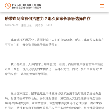
脐带血到底有何治愈力？那么多家长纷纷选择自存
2019-08-02 来源:原创 阅读数：1415
现在环境不断恶化，进而影响了人们的身体健康。所以，现在很多家庭在
宝宝出生时，都会选择给孩子储存脐带血。
我们都知道，人体内的“万用细胞”是干细胞，而脐带血中含有非常丰富的
造血干细胞，说其是珍贵的生物资源一点都不为过。因此，脐带血被誉为“生
命的火种”，储存的价值可想而知。
根据国家规定，脐带血造血干细胞移植技术适用于治疗包括急慢性白血
病、骨髓增生异常综合征、多发性骨髓瘤、淋巴瘤及其他恶性肿瘤等恶性疾
病;再生障碍性贫血、重症放射病、重型地中海贫血等非恶性疾病。而在世界
范围内，脐带血造血干细胞更是早已应用于多种疾病的治疗。根据世界骨髓捐