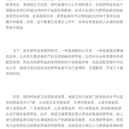
献者协会、美国国立卫生院、纽约血液中心公开资料显示：目前脐带血造血干
细胞在全球已经超过45000个临床应用案例，全球正在进行与脐带血相关的临
床研究近400项，在美国和日本，脐带血每年可以帮助超过2000个笼罩在病
魔中的家庭，目前，这个数量正在逐步上升中，未来会有更多的人从储存的脐
带血中获益。
当下，保存脐带血有两种形式，一种是捐献到公共库，一种是家庭自费储
存起来。公共库主要是储存产妇无偿捐献的脐带血，以供全社会有需要的患者
配型使用。而自存的脐带血的使用权则归个体家庭所有，信息及配型都不对社
会公开，值得注意的是自存的脐带血孩子自己使用时，无需配型，节省了大量
等待时间。
目前，国内经由原卫生部批准设置、省级卫生行政部门批准执业并予以监
管的脐血库共计7家，分别是北京市脐血库、天津市脐血库、上海市脐血库、
浙江省脐血库、广东省脐血库、山东省脐血库、四川省脐血库, 其他机构或者
企业不能采集脐带血。此外，根据卫健委规定禁止异地采集储存脐带血，故上
述七家脐血库仅能为在属地医院生产的家庭提供服务。当应用脐带血时，医院
也只会使用合法的脐血库储存的脐带血，也就是说只有以上七家脐血库储存的