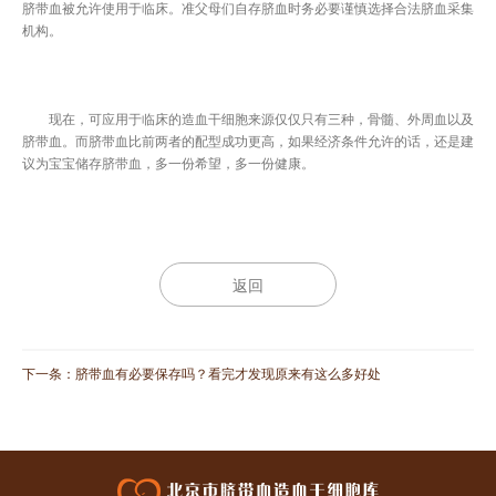
脐带血被允许使用于临床。准父母们自存脐血时务必要谨慎选择合法脐血采集
机构。
现在，可应用于临床的造血干细胞来源仅仅只有三种，骨髓、外周血以及
脐带血。而脐带血比前两者的配型成功更高，如果经济条件允许的话，还是建
议为宝宝储存脐带血，多一份希望，多一份健康。
返回
下一条：
脐带血有必要保存吗？看完才发现原来有这么多好处