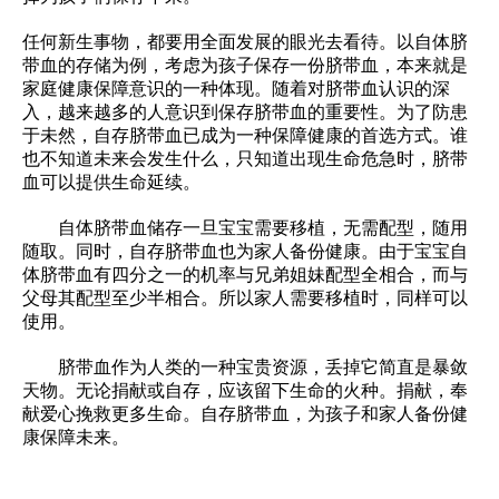
任何新生事物，都要用全面发展的眼光去看待。以自体脐
带血的存储为例，考虑为孩子保存一份脐带血，本来就是
家庭健康保障意识的一种体现。随着对脐带血认识的深
入，越来越多的人意识到保存脐带血的重要性。为了防患
于未然，自存脐带血已成为一种保障健康的首选方式。谁
也不知道未来会发生什么，只知道出现生命危急时，脐带
血可以提供生命延续。
自体脐带血储存一旦宝宝需要移植，无需配型，随用
随取。同时，自存脐带血也为家人备份健康。由于宝宝自
体脐带血有四分之一的机率与兄弟姐妹配型全相合，而与
父母其配型至少半相合。所以家人需要移植时，同样可以
使用。
脐带血作为人类的一种宝贵资源，丢掉它简直是暴敛
天物。无论捐献或自存，应该留下生命的火种。捐献，奉
献爱心挽救更多生命。自存脐带血，为孩子和家人备份健
康保障未来。