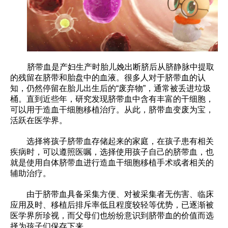
脐带血是产妇生产时胎儿娩出断脐后从脐静脉中提取
的残留在脐带和胎盘中的血液。很多人对于脐带血的认
知，仍然停留在胎儿出生后的“废弃物”，通常被丢进垃圾
桶。直到近些年，研究发现脐带血中含有丰富的干细胞，
可以用于造血干细胞移植治疗。从此，脐带血变废为宝，
活跃在医学界。
选择将孩子脐带血存储起来的家庭，在孩子患有相关
疾病时，可以遵照医嘱，选择使用孩子自己的脐带血，也
就是使用自体脐带血进行造血干细胞移植手术或者相关的
辅助治疗。
由于脐带血具备采集方便、对被采集者无伤害、临床
应用及时、移植后排斥率低且程度较轻等优势，已逐渐被
医学界所珍视，而父母们也纷纷意识到脐带血的价值而选
择为孩子们保存下来。