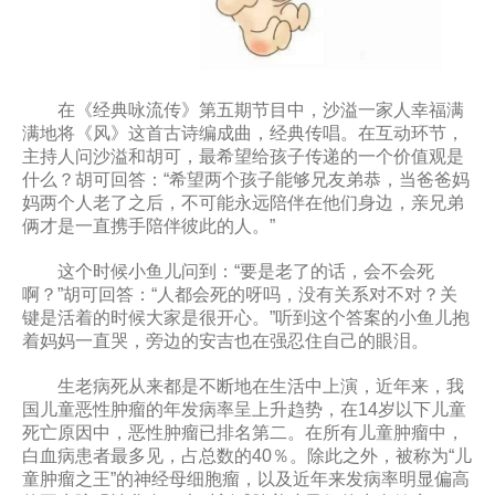
在《经典咏流传》第五期节目中，沙溢一家人幸福满
满地将《风》这首古诗编成曲，经典传唱。在互动环节，
主持人问沙溢和胡可，最希望给孩子传递的一个价值观是
什么？胡可回答：“希望两个孩子能够兄友弟恭，当爸爸妈
妈两个人老了之后，不可能永远陪伴在他们身边，亲兄弟
俩才是一直携手陪伴彼此的人。”
这个时候小鱼儿问到：“要是老了的话，会不会死
啊？”胡可回答：“人都会死的呀吗，没有关系对不对？关
键是活着的时候大家是很开心。”听到这个答案的小鱼儿抱
着妈妈一直哭，旁边的安吉也在强忍住自己的眼泪。
生老病死从来都是不断地在生活中上演，近年来，我
国儿童恶性肿瘤的年发病率呈上升趋势，在14岁以下儿童
死亡原因中，恶性肿瘤已排名第二。在所有儿童肿瘤中，
白血病患者最多见，占总数的40％。除此之外，被称为“儿
童肿瘤之王”的神经母细胞瘤，以及近年来发病率明显偏高