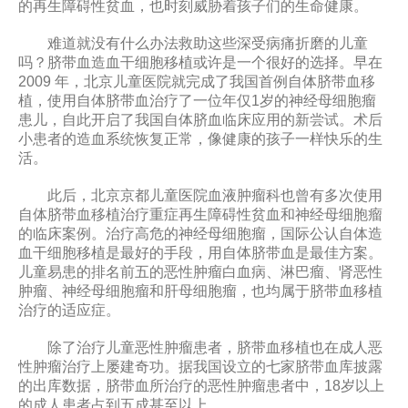
的再生障碍性贫血，也时刻威胁着孩子们的生命健康。
难道就没有什么办法救助这些深受病痛折磨的儿童
吗？脐带血造血干细胞移植或许是一个很好的选择。早在
2009 年，北京儿童医院就完成了我国首例自体脐带血移
植，使用自体脐带血治疗了一位年仅1岁的神经母细胞瘤
患儿，自此开启了我国自体脐血临床应用的新尝试。术后
小患者的造血系统恢复正常，像健康的孩子一样快乐的生
活。
此后，北京京都儿童医院血液肿瘤科也曾有多次使用
自体脐带血移植治疗重症再生障碍性贫血和神经母细胞瘤
的临床案例。治疗高危的神经母细胞瘤，国际公认自体造
血干细胞移植是最好的手段，用自体脐带血是最佳方案。
儿童易患的排名前五的恶性肿瘤白血病、淋巴瘤、肾恶性
肿瘤、神经母细胞瘤和肝母细胞瘤，也均属于脐带血移植
治疗的适应症。
除了治疗儿童恶性肿瘤患者，脐带血移植也在成人恶
性肿瘤治疗上屡建奇功。据我国设立的七家脐带血库披露
的出库数据，脐带血所治疗的恶性肿瘤患者中，18岁以上
的成人患者占到五成甚至以上。