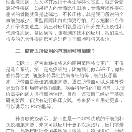
性血液疾病，后又将其应用于再生障碍性贫血，就是骨髓
衰竭性疾病。如果把人的骨髓比作田地，骨髓衰竭性疾病
患者的骨髓就像是盐碱地，不长庄稼，就是我们所说的全
血细胞减少，重型再障比白血病更可怕。可以把脐带血作
为种子恢复造血。第三种应用就是治疗部分先天免疫性和
代谢性疾病、基因病等，随着测序技术的应用，我们发现
很多的先天性疾病都可通过造血干细胞移植来根治。
三、脐带血所应用的范围能够增加嘛？
实际上，脐带血移植将来的应用范围将会更广，不仅
是造血系统。第二是免疫细胞，比如我们做CAR-T，做肿
瘤特异性的T细胞和特异性抗病毒细胞等，细胞从哪里
来，脐带血是最佳的细胞来源。通过脐带血可以从体外诱
导出许多肿瘤特异性T细胞、病毒特异性的T细胞等，以便
给需要的病人进行细胞治疗。目前，该项目已经处于基础
研究阶段，仍没有进行临床实践。将来脐带血用处更多，
可以诱导出iPS细胞等。
孙自敏教授表示，脐带血是一个非常优质的干细胞和
免疫细胞来源，未来可以应用于更多疾病治疗，应用前景
广泛。孙教授呼吁全国各地的血液学、儿科同道们，能够