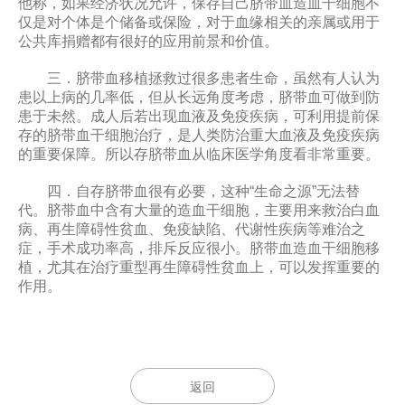
他称，如果经济状况允许，保存自己脐带血造血干细胞不
仅是对个体是个储备或保险，对于血缘相关的亲属或用于
公共库捐赠都有很好的应用前景和价值。
三．
脐带血移植拯救过很多患者生命，虽然有人认为
患以上病的几率低，但从长远角度考虑，脐带血可做到防
患于未然。成人后若出现血液及免疫疾病，可利用提前保
存的脐带血干细胞治疗，是人类防治重大血液及免疫疾病
的重要保障。所以存脐带血从临床医学角度看非常重要。
四．自存脐带血很有必要，这种“生命之源”无法替
代。脐带血中含有大量的造血干细胞，主要用来救治白血
病、再生障碍性贫血、免疫缺陷、代谢性疾病等难治之
症，手术成功率高，排斥反应很小。脐带血造血干细胞移
植，尤其在治疗重型再生障碍性贫血上，可以发挥重要的
作用。
返回