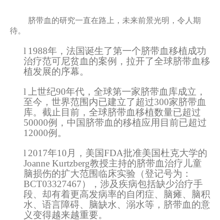
脐带血的研究一直在路上，未来前景光明，令人期
待。
l
1988年，法国诞生了第一个脐带血移植成功
治疗范可尼贫血的案例，拉开了全球脐带血移
植发展的序幕。
l
上世纪90年代，全球第一家脐带血库成立，
至今，世界范围内已建立了超过300家脐带血
库。截止目前，全球脐带血移植数量已超过
50000例，中国脐带血的移植应用目前已超过
12000例。
l
2017年10月，美国FDA批准美国杜克大学的
Joanne Kurtzberg教授主持的脐带血治疗儿童
脑损伤的扩大范围临床实验（登记号为：
BCT03327467），涉及疾病包括缺少治疗手
段、却有着更高发病率的自闭症、脑瘫、脑积
水、语言障碍、脑缺水、溺水等，脐带血的意
义变得越来越重要。