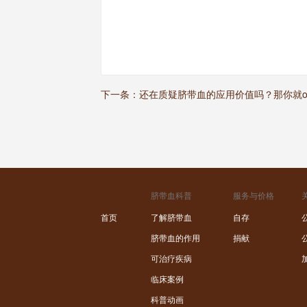
下一条：
还在质疑脐带血的应用价值吗？那你就o
脐带血科普
服务与价格
首页
了解脐带血
自存
脐带血的作用
捐献
可治疗疾病
临床案例
科普动画