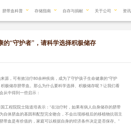
脐带血科普
存储指南
自存与捐献
关于公司
资讯
康的“守护者”，请科学选择积极储存
80
“
胞来源，可有效治疗
余种疾病，成为了守护孩子生命健康的
守护
，积极储存脐带血。那么为什么要科学选择、积极储存呢？让我们看
会从中得到一些启示：
国工程院院士陆道培表示：“在治疗时，如果有病人自身储存的脐带
为自体脐血的基因和配型完全吻合，不会出现移植后的移植物抗宿主
脐带血是有价值的，家庭可以根据自身的经济条件决定是否保存。”