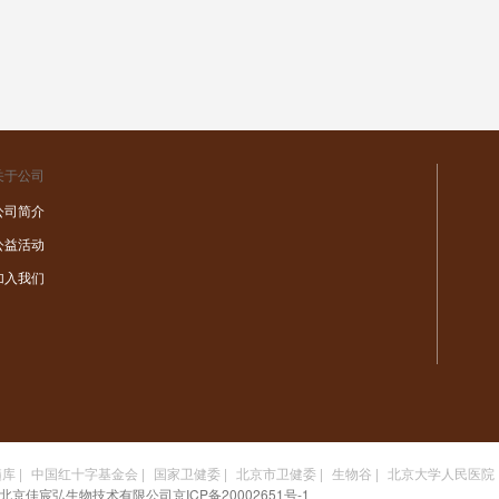
关于公司
公司简介
公益活动
加入我们
髓库
|
中国红十字基金会
|
国家卫健委
|
北京市卫健委
|
生物谷
|
北京大学人民医院
8 北京佳宸弘生物技术有限公司
京ICP备20002651号-1