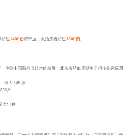
供超过
1400份
脐带血，救治患者超过
1300例
。
库，伴随中国脐带血技术的发展，北京市脐血库诞生了很多临床应用
，最大为80岁
20斤
见病17种
爱的奉献，每一个案例的成功都是对医护人员以及北京市脐血库工作