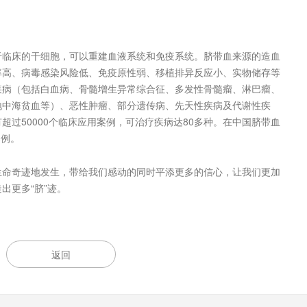
于临床的干细胞，可以重建血液系统和免疫系统。脐带血来源的造血
率高、病毒感染风险低、免疫原性弱、移植排异反应小、实物储存等
疾病（包括白血病、骨髓增生异常综合征、多发性骨髓瘤、淋巴瘤、
地中海贫血等）、恶性肿瘤、部分遗传病、先天性疾病及代谢性疾
超过50000个临床应用案例，可治疗疾病达80多种。在中国脐带血
案例。
生命奇迹地发生，带给我们感动的同时平添更多的信心，让我们更加
出更多“脐”迹。
返回