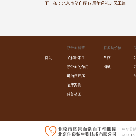
下一条：
北京市脐血库17周年巡礼之员工篇
脐带血科普
服务与价格
首页
了解脐带血
自存
脐带血的作用
捐献
可治疗疾病
临床案例
科普动画
中华骨
©
201