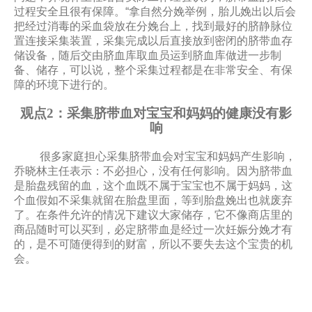
过程安全且很有保障。“拿自然分娩举例，胎儿娩出以后会
把经过消毒的采血袋放在分娩台上，找到最好的脐静脉位
置连接采集装置，采集完成以后直接放到密闭的脐带血存
储设备，随后交由脐血库取血员运到脐血库做进一步制
备、储存，可以说，整个采集过程都是在非常安全、有保
障的环境下进行的。
观点2：采集脐带血对宝宝和妈妈的健康没有影
响
很多家庭担心采集脐带血会对宝宝和妈妈产生影响，
乔晓林主任表示：不必担心，没有任何影响。因为脐带血
是胎盘残留的血，这个血既不属于宝宝也不属于妈妈，这
个血假如不采集就留在胎盘里面，等到胎盘娩出也就废弃
了。在条件允许的情况下建议大家储存，它不像商店里的
商品随时可以买到，必定脐带血是经过一次妊娠分娩才有
的，是不可随便得到的财富，所以不要失去这个宝贵的机
会。