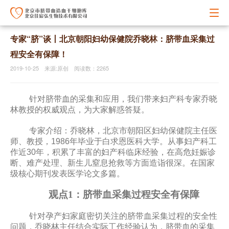
专家“脐”谈丨北京朝阳妇幼保健院乔晓林：脐带血采集过
程安全有保障！
2019-10-25 来源:原创 阅读数：2265
针对脐带血的采集和应用，我们带来妇产科专家乔晓
林教授的权威观点，为大家解惑答疑。
专家介绍：乔晓林，北京市朝阳区妇幼保健院主任医
师、教授，1986年毕业于白求恩医科大学。从事妇产科工
作近30年，积累了丰富的妇产科临床经验，在高危妊娠诊
断、难产处理、新生儿窒息抢救等方面造诣很深。在国家
级核心期刊发表医学论文多篇。
观点1：脐带血采集过程安全有保障
脐带血采集过程
针对孕产妇家庭密切关注的
的安全性
问题，乔晓林主任结合实际工作经验认为，脐带血的采集