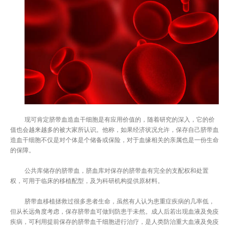
现可肯定脐带血造血干细胞是有应用价值的，随着研究的深入，它的价
值也会越来越多的被大家所认识。他称，如果经济状况允许，保存自己脐带血
造血干细胞不仅是对个体是个储备或保险，对于血缘相关的亲属也是一份生命
的保障。
公共库储存的脐带血，脐血库对保存的脐带血有完全的支配权和处置
权，可用于临床的移植配型，及为科研机构提供原材料。
脐带血移植拯救过很多患者生命，虽然有人认为患重症疾病的几率低，
但从长远角度考虑，保存脐带血可做到防患于未然。成人后若出现血液及免疫
疾病，可利用提前保存的脐带血干细胞进行治疗，是人类防治重大血液及免疫