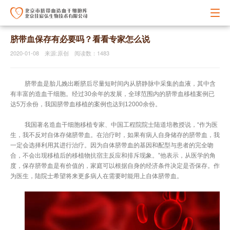
脐带血保存有必要吗？看看专家怎么说
2020-01-08 来源:原创 阅读数：1483
脐带血是胎儿娩出断脐后尽量短时间内从脐静脉中采集的血液，其中含
有丰富的造血干细胞。经过30余年的发展，全球范围内的脐带血移植案例已
达5万余份，我国脐带血移植的案例也达到12000余份。
我国著名造血干细胞移植专家、中国工程院院士陆道培教授说，“作为医
生，我不反对自体存储脐带血。在治疗时，如果有病人自身储存的脐带血，我
一定会选择利用其进行治疗。因为自体脐带血的基因和配型与患者的完全吻
合，不会出现移植后的移植物抗宿主反应和排斥现象。”他表示，从医学的角
度，保存脐带血是有价值的，家庭可以根据自身的经济条件决定是否保存。作
为医生，陆院士希望将来更多病人在需要时能用上自体脐带血。