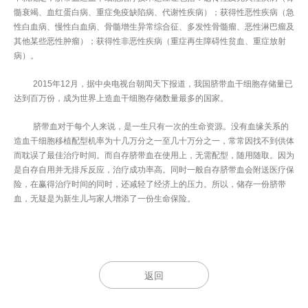
髓衰竭、血红蛋白病、重症免疫缺陷病、代谢性疾病）；获得性恶性疾病（急
性白血病、慢性白血病、骨髓增生异常综合征、多发性骨髓瘤、恶性淋巴瘤及
其他某些恶性肿瘤）；获得性非恶性疾病（重症再生障碍性贫血、重症放射
病）。
2015年12月，据中央电视台朝闻天下报道，我国脐带血干细胞存储量已
达到百万份，成为世界上造血干细胞存储数量最多的国家。
脐带血对于每个人来说，是一生只有一次的生命资源。没有血缘关系的
造血干细胞移植配型机率为十几万分之一至几十万分之一，常常因找不到供体
而耽误了最佳治疗时间。而自存脐带血在使用上，无需配型，随用随取。因为
是自存自用并无排斥反应，治疗成功率高。同时一般自存脐带血会附送医疗保
险，在赢得治疗时间的同时，还减轻了经济上的压力。所以，储存一份脐带
血，无疑是为新生儿与家人增添了一份生命保险。
返回