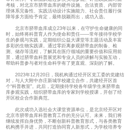
考核，对北京市脐带血库的硬件设施、合法资质、内部管
理体系完备性、实践活动设计实施能力、社会责任履行保
障等多方面给予肯定，最终脱颖而出，成功入选。
北京市脐带血库成立23年以来，在守护生命健康的同
时，始终将科普育人作为使命和责任——常年接待学校学
生的参观与实践，定期组织公益大课堂等主题活动及丰富
多彩的生物实践课。通过零距离参观脐带血的制备、检
测、储存等流程，了解其在医疗领域的重要价值和应用前
景，通过脐带血科普展览和专业人员的讲解与实验互动，
帮助科普参与者对生命科学有了更直观、深刻的了解。
2023
年12月20日，我机构通过经开区党工委的党建结
对，与人大附中亦庄新城学校建立合作，共建经开区首
个“科普教室”。此后，定期接待学校各年级学生来脐带血
库参观实践，组织脐带血库的专家到学校授课，开创了经
开区校企合作新典范。
此次成功入选社会大课堂资源单位，是北京经开区对
北京市脐带血库科普教育工作的充分认可。未来，我们将
继续发挥自身优势，不断创新科普教育形式，与各类教育
机构携手并进，共同打造协同育人新形式，为学校培养专