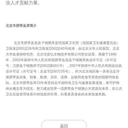
业人才贡献力量。
北京市脐带血库简介
北京市脐带血造血干细胞库是经国家卫生部（现国家卫生健康委员会）
卫医发[2001]226号和卫医发[2002]240号批准，由北京大学人民医院、北京
大学血液病研究所、北京佳宸弘生物技术有限公司联合设置。筹建于1996
年，2002年获得中华人民共和国脐带血造血干细胞库执业许可证（许可证
号：卫脐血干细胞库字[2002]第001号），2007年获得中华人民共和国血站执
业许可证（许可证号：京血字[2007] 05号）。作为北京地区唯一具有法定开
展脐带血采集、制备、检测、冻存、选择、运输和发放等资质的国家特殊血
站。北京市脐带血库23年来坚持走中国特色卫生与健康发展道路，将守护精
神从概念变为现实，努力建设世界一流脐带血干细胞公共资源实体库，在公共
卫生应急管理体系中持续发挥作用，向着更具使命的未来加速奔跑。
返回