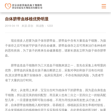
自体脐带血移植优势明显
2019-04-19 来源:原创 阅读数：1233
现在很多人想要为孩子保存脐带血，脐带血中含有大量造血干细胞，为孩
子保存之后可有效守护孩子的生命健康。脐带血保存之后可用来治疗各种各样
的恶性疾病，为了孩子的将来生命健康着想，请家长朋友立即为孩子保存脐带
血。
脐带血造血干细胞作为三大造血干细胞来源之一，首先在采集上有明显的
优势，脐带血的采集是在孩子娩出断脐之后，采集对孕妇和孩子没有任何损
伤;其次脐带血属于实物保存，临床应用及时，不存在悔捐的风险，为患者节
省了大量的治疗时间。
再次，从使用上来讲，宝宝出生时为他保存下的脐带血，因为是自身造血
干细胞，所以是完美的组织配型，而且家人也有二分之一至四分之一的较高配
型几率，一旦需要使用即可取出移植，不用为寻找供体而发愁;从疗效上来
讲，自体脐带血细胞植入相对较快，容易植活，移植副反应发生率相对较低，
不会发现移植后的移植物抗宿主反应和排斥现象。在此类疾病的医治时，如果