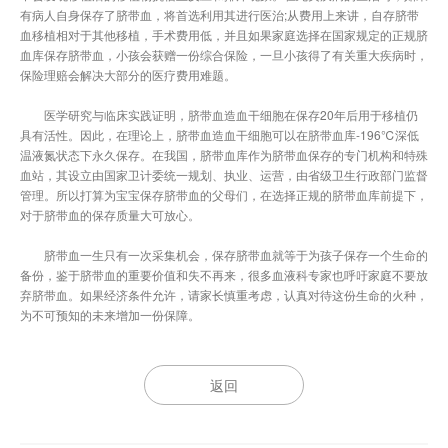
有病人自身保存了脐带血，将首选利用其进行医治;从费用上来讲，自存脐带
血移植相对于其他移植，手术费用低，并且如果家庭选择在国家规定的正规脐
血库保存脐带血，小孩会获赠一份综合保险，一旦小孩得了有关重大疾病时，
保险理赔会解决大部分的医疗费用难题。
医学研究与临床实践证明，脐带血造血干细胞在保存20年后用于移植仍
具有活性。因此，在理论上，脐带血造血干细胞可以在脐带血库-196℃深低
温液氮状态下永久保存。在我国，脐带血库作为脐带血保存的专门机构和特殊
血站，其设立由国家卫计委统一规划、执业、运营，由省级卫生行政部门监督
管理。所以打算为宝宝保存脐带血的父母们，在选择正规的脐带血库前提下，
对于脐带血的保存质量大可放心。
脐带血一生只有一次采集机会，保存脐带血就等于为孩子保存一个生命的
备份，鉴于脐带血的重要价值和失不再来，很多血液科专家也呼吁家庭不要放
弃脐带血。如果经济条件允许，请家长慎重考虑，认真对待这份生命的火种，
为不可预知的未来增加一份保障。
返回