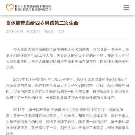
自体脐带血给四岁男孩第二次生命
2019-04-19 来源:原创 阅读数：1251
今天要跟大家介绍的这个故事的主人公名为刘杰，其自身是一名医生，而
妻子则是医院的行政工作人员，夫妻两人的小日子过的还不错，在两个人的宝
宝即将出生时，两个人商量好给孩子在脐血库保存脐带血，以备孩子未来不时
之需。
2009年10月份刘先生的宝贝儿子降生，给这个原本温馨的小家庭增添了
许多欣喜与希望。就在刘先生及家人为儿子的到来兴奋、忙碌、精心照顾的同
时，宝宝的脐带血也在出生断脐后的第一时间被采集，按照规定时间送到脐血
库进行了一系列的检测、分离制备并最终符合全部条件成功入库保存。
2013年，孩子因严重的肝病被送往北京佑安医院接受治疗，因病情加
重，孩子一度出现肝衰竭和昏迷，生命垂危，却查不出具体原因，就在全家人
为孩子病情揪心的时候，病情又出现了转机，随着进一步的治疗，孩子肝功能
逐渐恢复正常，孩子挺过了一关。刘先生为儿子办理了出院后，回到济南家里
静养。