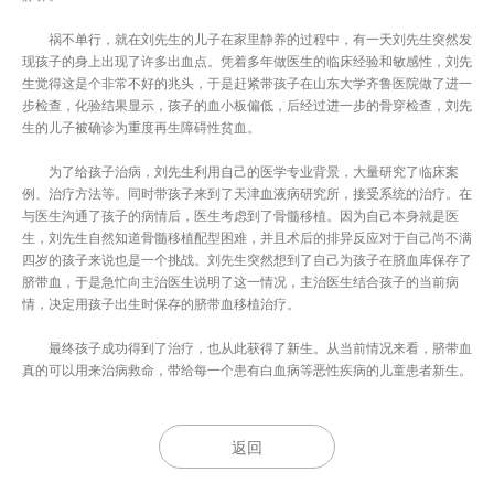
祸不单行，就在刘先生的儿子在家里静养的过程中，有一天刘先生突然发
现孩子的身上出现了许多出血点。凭着多年做医生的临床经验和敏感性，刘先
生觉得这是个非常不好的兆头，于是赶紧带孩子在山东大学齐鲁医院做了进一
步检查，化验结果显示，孩子的血小板偏低，后经过进一步的骨穿检查，刘先
生的儿子被确诊为重度再生障碍性贫血。
为了给孩子治病，刘先生利用自己的医学专业背景，大量研究了临床案
例、治疗方法等。同时带孩子来到了天津血液病研究所，接受系统的治疗。在
与医生沟通了孩子的病情后，医生考虑到了骨髓移植。因为自己本身就是医
生，刘先生自然知道骨髓移植配型困难，并且术后的排异反应对于自己尚不满
四岁的孩子来说也是一个挑战。刘先生突然想到了自己为孩子在脐血库保存了
脐带血，于是急忙向主治医生说明了这一情况，主治医生结合孩子的当前病
情，决定用孩子出生时保存的脐带血移植治疗。
最终孩子成功得到了治疗，也从此获得了新生。从当前情况来看，脐带血
真的可以用来治病救命，带给每一个患有白血病等恶性疾病的儿童患者新生。
返回