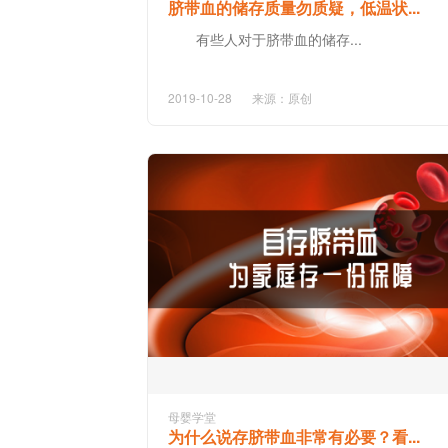
脐带血的储存质量勿质疑，低温状...
有些人对于脐带血的储存...
2019-10-28
来源：原创
母婴学堂
为什么说存脐带血非常有必要？看...