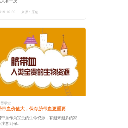
生只有一次...
019-10-20
来源：原创
母婴学堂
脐带血价值大，保存脐带血更重要
脐带血作为宝贵的生命资源，有越来越多的家
长注意到保...