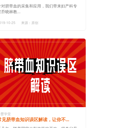
针对脐带血的采集和应用，我们带来妇产科专
家乔晓林教...
019-10-25
来源：原创
母婴学堂
常见脐带血知识误区解读，让你不...