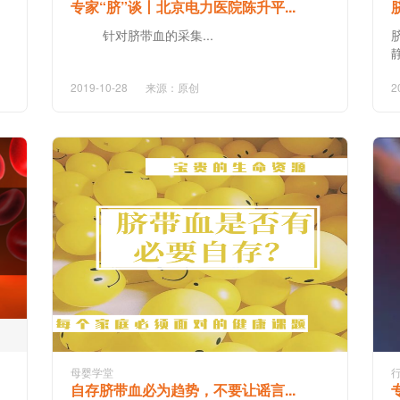
专家“脐”谈丨北京电力医院陈升平...
针对脐带血的采集...
2019-10-28
来源：原创
2
母婴学堂
自存脐带血必为趋势，不要让谣言...