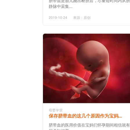
脐带血是胎儿娩出断脐后，尽量短时间内从脐
静脉中采集...
2019-10-24
来源：原创
母婴学堂
保存脐带血的这几个原因作为宝妈...
脐带血的医用价值在宝妈们怀孕期间相信就有