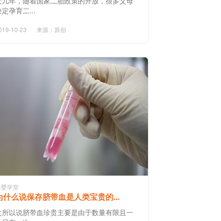
近几年，随着国家二胎政策的开放，很多父母
决定孕育二...
019-10-23
来源：原创
母婴学堂
为什么说保存脐带血是人类宝贵的...
之所以说脐带血珍贵主要是由于数量有限且一