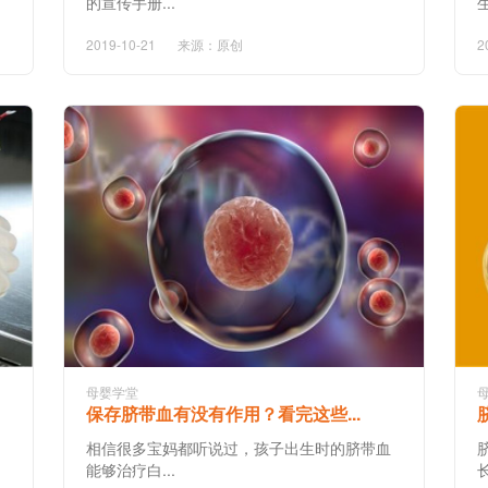
的宣传手册...
2019-10-21
来源：原创
2
母婴学堂
保存脐带血有没有作用？看完这些...
相信很多宝妈都听说过，孩子出生时的脐带血
能够治疗白...