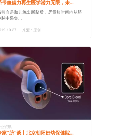
脐带血借力再生医学潜力无限，未...
脐带血是胎儿娩出断脐后，尽量短时间内从脐
静脉中采集...
019-10-27
来源：原创
行业资讯
专家“脐”谈丨北京朝阳妇幼保健院...