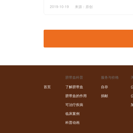
2019-10-19
来源：原创
脐带血科普
服务与价格
首页
了解脐带血
自存
脐带血的作用
捐献
可治疗疾病
临床案例
科普动画